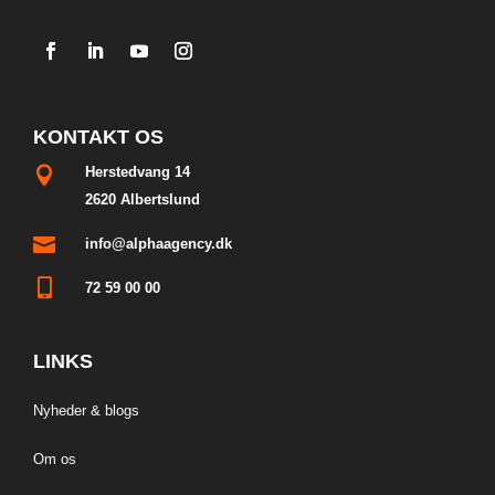
KONTAKT OS

Herstedvang 14
2620 Albertslund

info@alphaagency.dk

72 59 00 00
LINKS
Nyheder & blogs
Om os