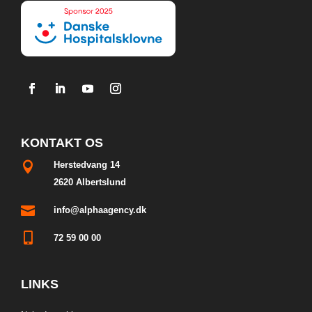
KONTAKT OS

Herstedvang 14
2620 Albertslund

info@alphaagency.dk

72 59 00 00
LINKS